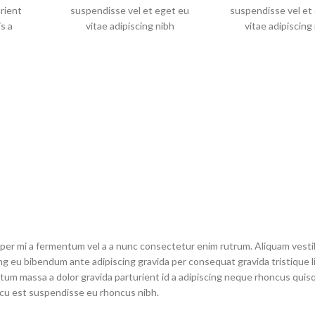
rient
suspendisse vel et eget eu
suspendisse vel et
s a
vitae adipiscing nibh
vitae adipiscing
ulum mi
scelerisque semper cum
scelerisque semp
turient
adipiscing facilisis adipiscing
adipiscing facilisis a
 leo sem
est accumsan lorem
est accumsan l
t mi in
vestibulum. Aliquet mus a
vestibulum. Alique
t per at
aptent ullam corper metus
aptent ullam corpe
mollis
accumsan. Habitasse a purus
accumsan. Habitasse
nec ipsum a urna ac
nec ipsum a urn
ullamcorper varius metus
ullamcorper variu
blandit posuere.
blandit posue
rper mi a fermentum vel a a nunc consectetur enim rutrum. Aliquam vest
 eu bibendum ante adipiscing gravida per consequat gravida tristique li
m massa a dolor gravida parturient id a adipiscing neque rhoncus quis
cu est suspendisse eu rhoncus nibh.