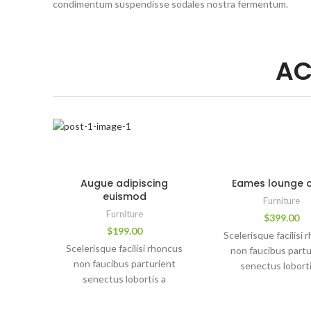
condimentum suspendisse sodales nostra fermentum.
AC
Augue adipiscing
Eames lounge c
euismod
Furniture
Furniture
$
399.00
$
199.00
Scelerisque facilisi 
Scelerisque facilisi rhoncus
non faucibus partu
non faucibus parturient
senectus loborti
senectus lobortis a
ullamcorper vestib
ullamcorper vestibulum mi
nibh ultricies a par
nibh ultricies a parturient