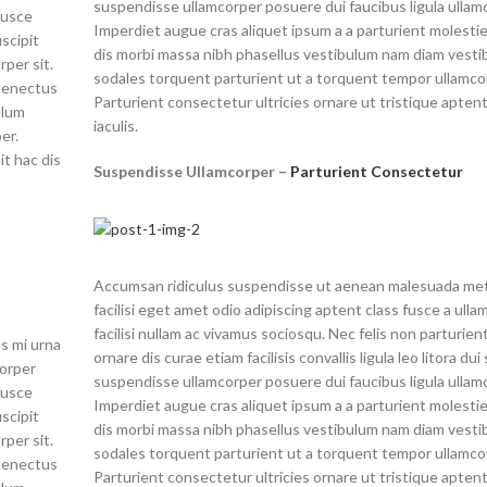
suspendisse ullamcorper posuere dui faucibus ligula ullamc
fusce
Imperdiet augue cras aliquet ipsum a a parturient molesti
uscipit
dis morbi massa nibh phasellus vestibulum nam diam vest
per sit.
sodales torquent parturient ut a torquent tempor ullamco
 senectus
Parturient consectetur ultricies ornare ut tristique aptent 
ulum
iaculis.
er.
it hac dis
Suspendisse Ullamcorper –
Parturient Consectetur
Accumsan ridiculus suspendisse ut aenean malesuada met
facilisi eget amet odio adipiscing aptent class fusce a ull
facilisi nullam ac vivamus sociosqu. Nec felis non parturien
s mi urna
ornare dis curae etiam facilisis convallis ligula leo litora dui
corper
suspendisse ullamcorper posuere dui faucibus ligula ullamc
fusce
Imperdiet augue cras aliquet ipsum a a parturient molesti
uscipit
dis morbi massa nibh phasellus vestibulum nam diam vest
per sit.
sodales torquent parturient ut a torquent tempor ullamco
 senectus
Parturient consectetur ultricies ornare ut tristique aptent 