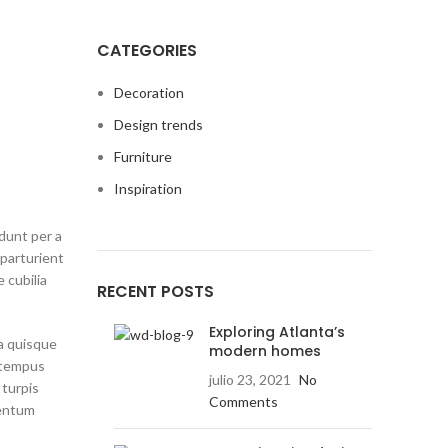
CATEGORIES
Decoration
Design trends
Furniture
Inspiration
dunt per a
 parturient
 cubilia
RECENT POSTS
Exploring Atlanta’s
a quisque
modern homes
t tempus
julio 23, 2021
No
 turpis
Comments
mentum