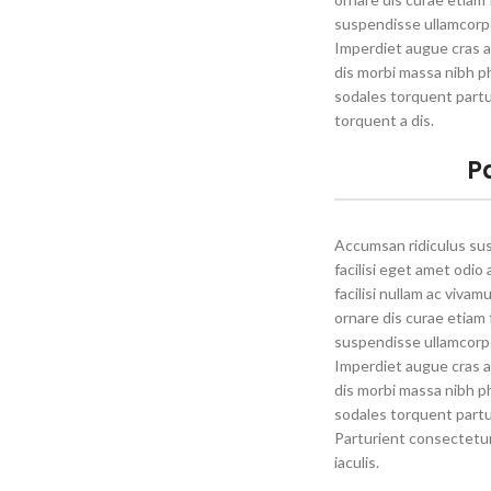
suspendisse ullamcorper
Imperdiet augue cras a
dis morbi massa nibh p
sodales torquent partu
torquent a dis.
P
Accumsan ridiculus su
facilisi eget amet odio
facilisi nullam ac viva
ornare dis curae etiam fa
suspendisse ullamcorper
Imperdiet augue cras a
dis morbi massa nibh p
sodales torquent partu
Parturient consectetur 
iaculis.