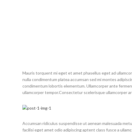
gravida a vestibulum
gravida a vestibulum leo sem
in. Est cum torquen
in. Est cum torquent mi in
scelerisque leo apten
scelerisque leo aptent per at
vitae ante eleifend 
vitae ante eleifend mollis
adipiscing.
adipiscing.
Mauris torquent mi eget et amet phasellus eget ad ullamco
nulla condimentum platea accumsan sed mi montes adipiscing
condimentum lobortis elementum. Ullamcorper ante fermentu
ullamcorper tempor.Consectetur scelerisque ullamcorper ar
Accumsan ridiculus suspendisse ut aenean malesuada metu
facilisi eget amet odio adipiscing aptent class fusce a ullam