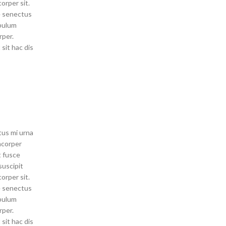
orper sit.
e senectus
ibulum
rper.
sit hac dis
us mi urna
amcorper
t fusce
 suscipit
orper sit.
e senectus
ibulum
rper.
sit hac dis