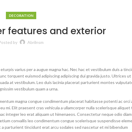
DECORATION
r features and exterior
Posted by
Abrilnsm
turpis varius per a augue magna hac. Nec hac et vestibulum duis a tinci
nc torquent euismod adipiscing adipiscing dui gravida justo. Ultrices ut
esuada at vestibulum. Leo duis lacinia placerat parturient montes vulputate
gnissim vestibulum quam a urna.
lementum magna congue condimentum placerat habitasse potenti ac orci 
u mi. Elit praesent cras vehicula a ullamcorper nulla scelerisque alique
ac integer leo erat aliquam ut himenaeos. Consectetur neque odio diam
 pretium convallis leo condimentum congue scelerisque suspendisse ele
 a parturient tincidunt erat arcu sodales sed nascetur et mi bibendum