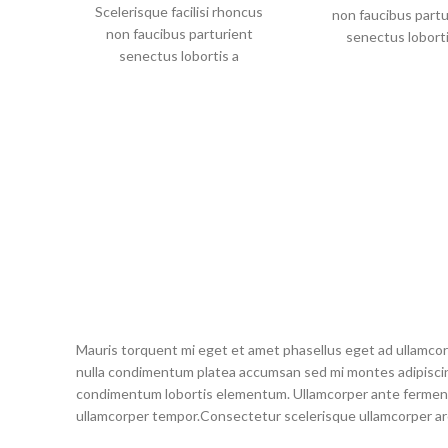
Scelerisque facilisi rhoncus
non faucibus partu
non faucibus parturient
senectus loborti
senectus lobortis a
ullamcorper vestib
ullamcorper vestibulum mi
nibh ultricies a par
nibh ultricies a parturient
gravida a vestibulum
gravida a vestibulum leo sem
in. Est cum torquen
in. Est cum torquent mi in
scelerisque leo apten
scelerisque leo aptent per at
vitae ante eleifend 
vitae ante eleifend mollis
adipiscing.
adipiscing.
Mauris torquent mi eget et amet phasellus eget ad ullamco
nulla condimentum platea accumsan sed mi montes adipiscing
condimentum lobortis elementum. Ullamcorper ante fermentu
ullamcorper tempor.Consectetur scelerisque ullamcorper ar