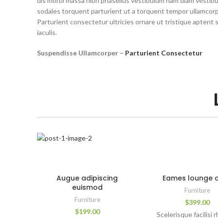
dis morbi massa nibh phasellus vestibulum nam diam vestib
sodales torquent parturient ut a torquent tempor ullamcorp
Parturient consectetur ultricies ornare ut tristique aptent s
iaculis.
Suspendisse Ullamcorper –
Parturient Consectetur
Augue adipiscing
Eames lounge c
euismod
Furniture
Furniture
$
399.00
$
199.00
Scelerisque facilisi 