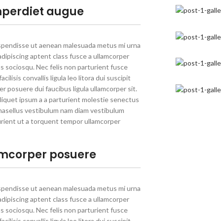
perdiet augue
spendisse ut aenean malesuada metus mi urna
 adipiscing aptent class fusce a ullamcorper
mus sociosqu. Nec felis non parturient fusce
cilisis convallis ligula leo litora dui suscipit
 posuere dui faucibus ligula ullamcorper sit.
liquet ipsum a a parturient molestie senectus
hasellus vestibulum nam diam vestibulum
rient ut a torquent tempor ullamcorper
mcorper posuere
spendisse ut aenean malesuada metus mi urna
 adipiscing aptent class fusce a ullamcorper
mus sociosqu. Nec felis non parturient fusce
cilisis convallis ligula leo litora dui suscipit