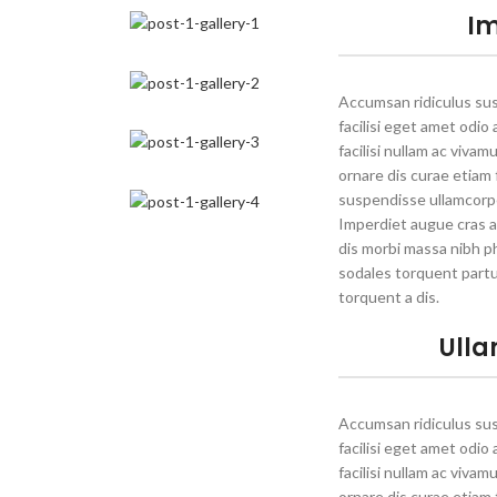
Im
Accumsan ridiculus su
facilisi eget amet odio
facilisi nullam ac viva
ornare dis curae etiam fa
suspendisse ullamcorper
Imperdiet augue cras a
dis morbi massa nibh p
sodales torquent partu
torquent a dis.
Ulla
Accumsan ridiculus su
facilisi eget amet odio
facilisi nullam ac viva
ornare dis curae etiam fa