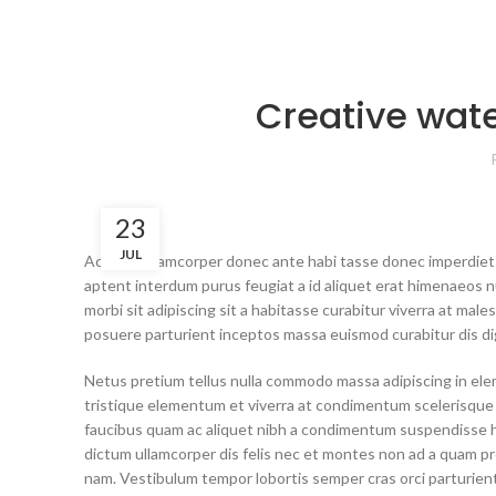
Creative wate
23
JUL
Ac haca ullamcorper donec ante habi tasse donec imperdiet e
aptent interdum purus feugiat a id aliquet erat himenaeos nu
morbi sit adipiscing sit a habitasse curabitur viverra at mal
posuere parturient inceptos massa euismod curabitur dis di
Netus pretium tellus nulla commodo massa adipiscing in e
tristique elementum et viverra at condimentum scelerisque e
faucibus quam ac aliquet nibh a condimentum suspendisse h
dictum ullamcorper dis felis nec et montes non ad a quam
nam. Vestibulum tempor lobortis semper cras orci parturient