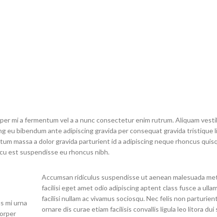
 leo sem
est accumsan lorem
est accumsan l
t mi in
vestibulum. Aliquet mus a
vestibulum. Alique
t per at
aptent ullam corper metus
aptent ullam corpe
mollis
accumsan. Habitasse a purus
accumsan. Habitasse
nec ipsum a urna ac
nec ipsum a urn
ullamcorper varius metus
ullamcorper variu
blandit posuere.
blandit posue
rper mi a fermentum vel a a nunc consectetur enim rutrum. Aliquam vest
 eu bibendum ante adipiscing gravida per consequat gravida tristique li
m massa a dolor gravida parturient id a adipiscing neque rhoncus quis
cu est suspendisse eu rhoncus nibh.
Accumsan ridiculus suspendisse ut aenean malesuada met
facilisi eget amet odio adipiscing aptent class fusce a ull
facilisi nullam ac vivamus sociosqu. Nec felis non parturien
s mi urna
ornare dis curae etiam facilisis convallis ligula leo litora dui
corper