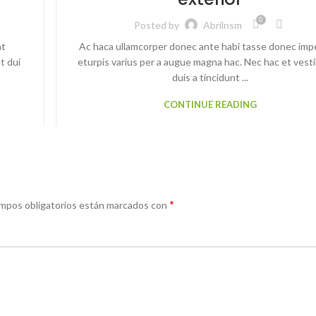
0
Posted by
Abrilnsm
nt
Ac haca ullamcorper donec ante habi tasse donec imp
t dui
eturpis varius per a augue magna hac. Nec hac et vest
duis a tincidunt ...
CONTINUE READING
*
mpos obligatorios están marcados con