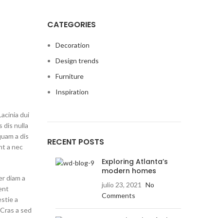
CATEGORIES
Decoration
Design trends
Furniture
Inspiration
Lacinia dui
 dis nulla
quam a dis
RECENT POSTS
nt a nec
Exploring Atlanta’s
modern homes
er diam a
julio 23, 2021
No
ent
Comments
estie a
 Cras a sed