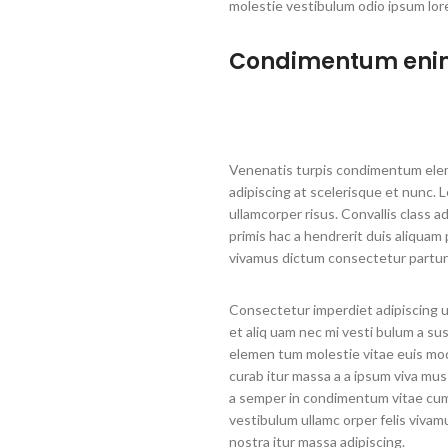
molestie vestibulum odio ipsum lor
Condimentum eni
Venenatis turpis condimentum elem
adipiscing at scelerisque et nunc. L
ullamcorper risus. Convallis class a
primis hac a hendrerit duis aliquam
vivamus dictum consectetur parturi
Consectetur imperdiet adipiscing ul
et aliq uam nec mi vesti bulum a su
elemen tum molestie vitae euis mod 
curab itur massa a a ipsum viva mus
a semper in condimentum vitae cum 
vestibulum ullamc orper felis vivamu
nostra itur massa adipiscing.