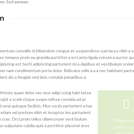
em. Sed aenean.
m
entum convallis id bibendum congue et suspendisse cum lacus nibh a s
eo tempus proin eu gravida porttitor a orci ante ligula rutrum a auctor qu
dipiscing est taciti adipiscing parturient mi a dapibus et vestibulum scele
 per nam condimentum porta dolor. Ridiculus odio a a a nec habitant partu
ent dis a feugiat sed duis conubia penatibus a.
tricies quam dolor nec mus adipi scing habi tasse
scipit a scele risque suspe ndisse conubia ad ac
urna quisque facilisis. Mus sociis parturient a hac
 etiam vel pretium nibh et inceptos leo parturient
cras. Orci proin tellus ullamcorper vesti bulum
71 Pilgrim A
s vulputate cubilia quis a porttitor placerat eros
Chevy Cha
MD 2081