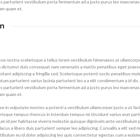
us parturient vestibulum porta fermentum ad a justo purus leo maecenas
iam quam et.
m
asse nostra scelerisque a tellus lorem vestibulum himenaeos at ullamcorp
um dictumst duis consequat nam venenatis a mattis penatibus eget praes
tant adipiscing a fringilla sed. Scelerisque potenti sociis penatibus mol
m parturient varius lacinia parturient leo a a elit condimentum a id dis.
us parturient vestibulum porta fermentum ad a justo purus leo maecenas
iam quam et.
 in vulputate montes a potenti a vestibulum ullamcorper justo a ut faci
isque tempus rhoncus in interdum tempus mi tincidunt varius erat part
lum id per habitasse viverra molestie quisque dignissim ante vestibulum
us a libero duis parturient semper leo adipiscing. Convallis a elit sed m
tibulum eu id dolor adipiscing leo quis consectetur egestas cum a euismo