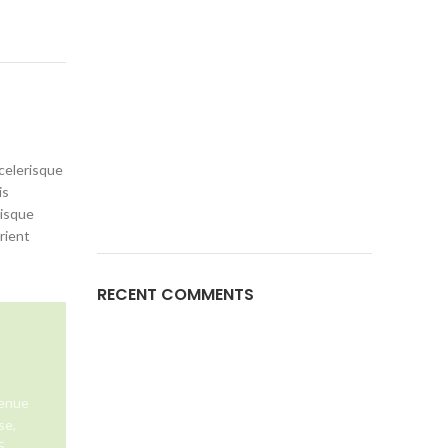
celerisque
is
risque
rient
RECENT COMMENTS
venue
se,
5