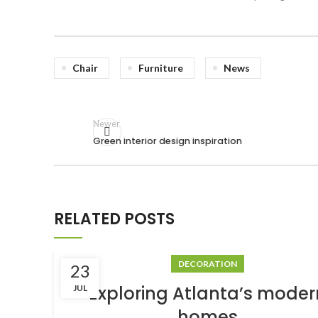
Chair
Furniture
News
Newer
Green interior design inspiration
RELATED POSTS
DECORATION
23
Exploring Atlanta’s moder
JUL
homes