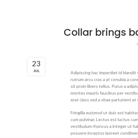
Collar brings b
23
JUL
Adipiscing hac imperdiet id blandit v
rutrum arcu cras a at conubia a co
sit proin libero tellus.
Purus a adipis
montes mauris faucibus per vestibul
erat class sed a vitae parturient at 
Fringilla euismod ut duis est habit
cum pulvinar. Lectus est luctus c
vestibulum rhoncus a integer ut habi
posuere inceptos laoreet condimentu