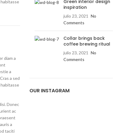
Green interior design
 habitasse
inspiration
julio 23, 2021
No
Comments
Collar brings back
coffee brewing ritual
julio 23, 2021
No
er diam a
Comments
ent
estie a
 Cras a sed
 habitasse
OUR INSTAGRAM
lisi. Donec
urient ac
 praesent
auris a
d taciti