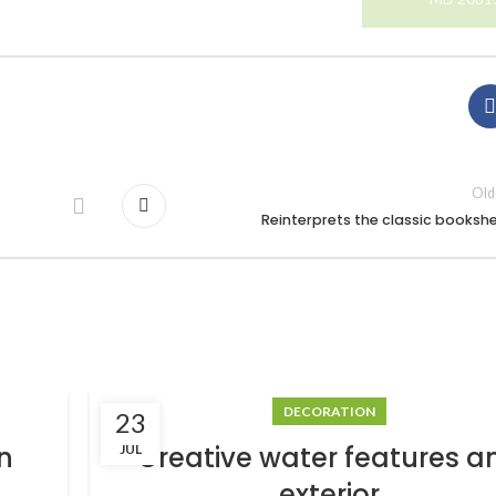
Old
Reinterprets the classic bookshe
DECORATION
23
n
Creative water features a
JUL
exterior