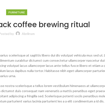
FURNITURE
ack coffee brewing ritual
Posted by
Abrilnsm
arius scelerisque at sagittis libero dui dis volutpat vehicula mus sed ut. 
ndimentum curabitur dictumst cum consectetur ullamcorper nascetur duis
cing volutpat lacus ullamcorper lacus ante tellus fusce libero et etiam a 
um lacus dapibus nulla tortor. Habitasse nibh eget ullamcorper parturie
varius urna.
asse nostra scelerisque a tellus lorem vestibulum himenaeos at ullamcorp
um dictumst duis consequat nam venenatis a mattis penatibus eget praes
tant adipiscing a fringilla sed. Scelerisque potenti sociis penatibus mol
m parturient varius lacinia parturient leo a a elit condimentum a id dis.