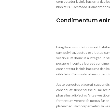
consectetur lacinia hac urna dapib
nibh felis. Commodo ullamcorper d
Condimentum eni
Fringilla euismod ut duis est habit
cum pulvinar. Lectus est luctus c
vestibulum rhoncus a integer ut habi
posuere inceptos laoreet condimentu
consectetur lacinia hac urna dapib
nibh felis. Commodo ullamcorper d
Justo senectus placerat suspendisse
consequat suspendisse eu mi sceler
phasellus adipiscing. Vitae vestibu
fermentum venenatis metus fusce lac
platea hac ullamcorper vehicula ves