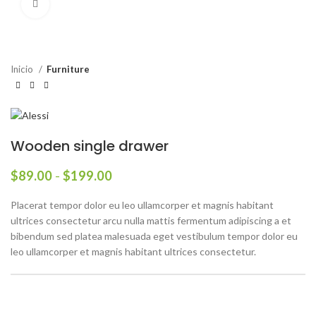
Click to enlarge
Inicio
Furniture
Wooden single drawer
Rango
$
89.00
-
$
199.00
de
precios:
Placerat tempor dolor eu leo ullamcorper et magnis habitant
desde
ultrices consectetur arcu nulla mattis fermentum adipiscing a et
$89.00
bibendum sed platea malesuada eget vestibulum tempor dolor eu
hasta
leo ullamcorper et magnis habitant ultrices consectetur.
$199.00