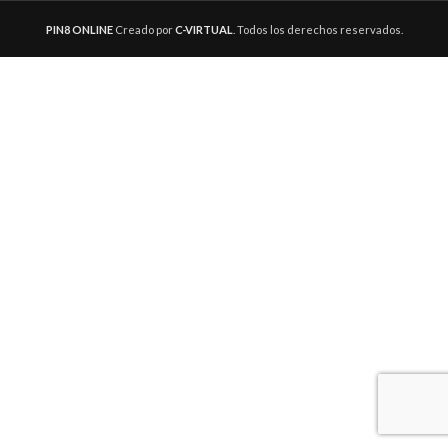
PIN8 ONLINE
Creado por
C-VIRTUAL
. Todos los derechos reservados.